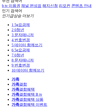
추천 검색어
b tv 이용권
채널 편성표
해지신청
리모컨
콘텐츠 안내
인기 검색어
인기급상승 더보기
1
5g요금제
2
0청년
3
문자매니저
4
번호변경
5
데이터 함께쓰기
6
5g요금제
7
0청년
8
문자매니저
9
번호변경
10
데이터 함께쓰기
가족
가족
결합
가족
결합혜택
가족
결합혜택 B tv
가족
결합혜택 상품
가족
결합혜택 이벤트