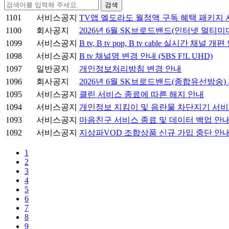
검색
1101
서비스공지
TV앱 엘도라도 월정액 구독 혜택 패키지 
1100
회사공지
2026년 6월 SK브로드밴드(인터넷 멀티
1099
서비스공지
B tv, B tv pop, B tv cable 실시간 채널 개
1098
서비스공지
B tv 채널명 변경 안내 (SBS F!L UHD)
1097
일반공지
개인정보처리방침 변경 안내
1096
회사공지
2026년 6월 SK브로드밴드(종합유선방송
1095
서비스공지
클린 서비스 종료에 따른 해지 안내
1094
서비스공지
개인정보 지킴이 및 음란물 차단지기 서비
1093
서비스공지
마음친구 서비스 종료 및 데이터 백업 안
1092
서비스공지
지상파VOD 조합상품 신규 가입 중단 안
1
2
3
4
5
6
7
8
9