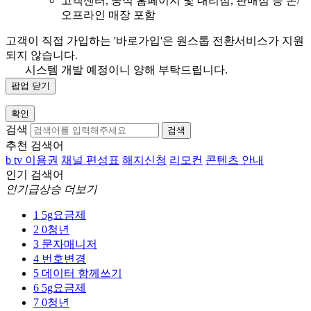
고객센터, 공식 홈페이지 및 대리점, 판매점 등 온/
오프라인 매장 포함
고객이 직접 가입하는 '바로가입'은 원스톱 전환서비스가 지원
되지 않습니다.
시스템 개발 예정이니 양해 부탁드립니다.
팝업 닫기
확인
검색
검색
추천 검색어
b tv 이용권
채널 편성표
해지신청
리모컨
콘텐츠 안내
인기 검색어
인기급상승 더보기
1
5g요금제
2
0청년
3
문자매니저
4
번호변경
5
데이터 함께쓰기
6
5g요금제
7
0청년