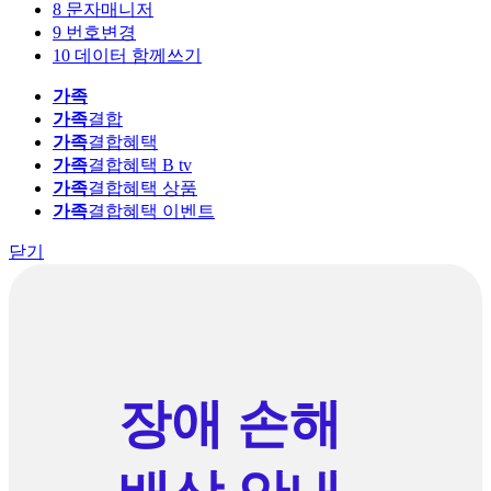
8
문자매니저
9
번호변경
10
데이터 함께쓰기
가족
가족
결합
가족
결합혜택
가족
결합혜택 B tv
가족
결합혜택 상품
가족
결합혜택 이벤트
닫기
장애 손해